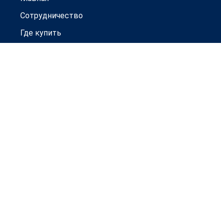
Сотрудничество
Где купить
Гарантии
Новости
Контакты
Товары под заказ
Официальный дистрибьютор
ООО ТД "Прогресс-Авто"
г. Н. Новгород, ул. Ю. Фучика, д. 100
+7 (831) 214-54-54
сайт: azg-nn.ru
2019-2024 © АЗГ
Политика конфиденциальности