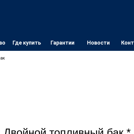
во
Где купить
Гарантии
Новости
Кон
бак
Двойной топливный бак *