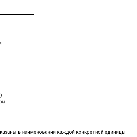
м
)
ком
еля
 указаны в наименовании каждой конкретной единицы