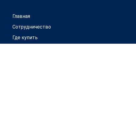
Главная
Сотрудничество
Где купить
Гарантии
Новости
Контакты
Товары под заказ
Официальный дистрибьютор
ООО ТД "Прогресс-Авто"
г. Н. Новгород, ул. Ю. Фучика, д. 100
+7 (831) 214-54-54
сайт: azg-nn.ru